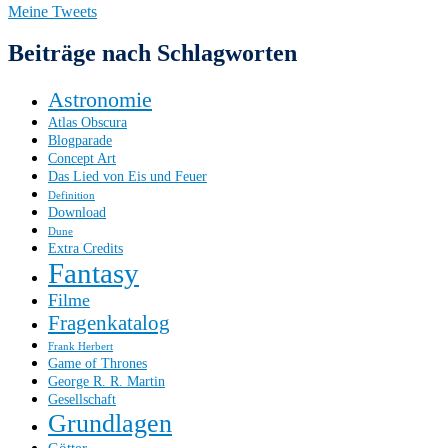
Meine Tweets
Beiträge nach Schlagworten
Astronomie
Atlas Obscura
Blogparade
Concept Art
Das Lied von Eis und Feuer
Definition
Download
Dune
Extra Credits
Fantasy
Filme
Fragenkatalog
Frank Herbert
Game of Thrones
George R. R. Martin
Gesellschaft
Grundlagen
Götter