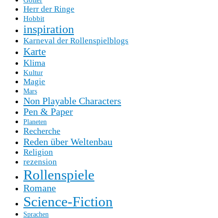
Herr der Ringe
Hobbit
inspiration
Karneval der Rollenspielblogs
Karte
Klima
Kultur
Magie
Mars
Non Playable Characters
Pen & Paper
Planeten
Recherche
Reden über Weltenbau
Religion
rezension
Rollenspiele
Romane
Science-Fiction
Sprachen