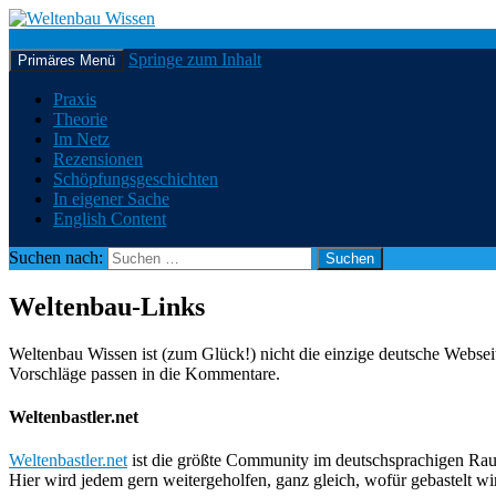
Suchen
Springe zum Inhalt
Primäres Menü
Weltenbau Wissen
Praxis
Theorie
Im Netz
Rezensionen
Schöpfungsgeschichten
In eigener Sache
English Content
Suchen nach:
Weltenbau-Links
Weltenbau Wissen ist (zum Glück!) nicht die einzige deutsche Websei
Vorschläge passen in die Kommentare.
Weltenbastler.net
Weltenbastler.net
ist die größte Community im deutschsprachigen Raum,
Hier wird jedem gern weitergeholfen, ganz gleich, wofür gebastelt wi