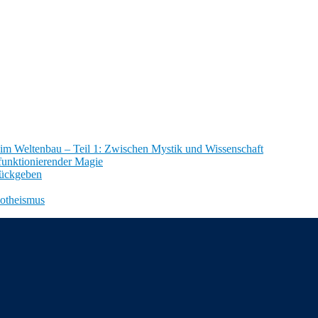
im Weltenbau – Teil 1: Zwischen Mystik und Wissenschaft
funktionierender Magie
rückgeben
notheismus