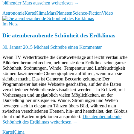
blühender Mars aussehen
weiterlesen
→
Astronomie
Karte
Klima
Mars
Planeten
Science-Fiction
Video
Im Netz
Die atemberaubende Schönheit des Erdklimas
30. Januar 2015
Michael
Schreibe einen Kommentar
Wenn TV-Wetterfrösche die Großwetterlage auf leicht verdauliche
Bildchen herunterbrechen, nehmen sie dem Erdklima seine ganze
Schönheit. Strömungen, Winde, Temperatur und Luftfeuchtigkeit
können faszinierende Choreographien aufführen, wenn man sie
sichtbar macht. Das ist Cameron Beccario gelungen: Der
Programmierer hat eine Webseite geschaffen, auf der die Daten
verschiedener Wetterdienste visualisiert werden – in Echtzeit, mit
Vorhersagen und unglaublich vielen Möglichkeiten, an der
Darstellung herumzuspielen. Winde, Strömungen und Wellen
bewegen sich in eleganten Tänzen übers Bild, während man
zwischen verschiedenen Ebenen, hin- und herschaltet, den Globus
dreht und Kartenprojektionen ausprobiert.
Die atemberaubende
Schönheit des Erdklimas
weiterlesen
→
Karte
Klima