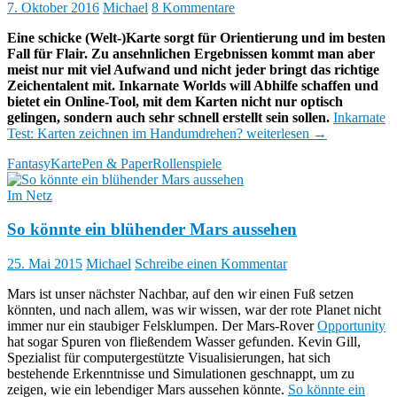
7. Oktober 2016
Michael
8 Kommentare
Eine schicke (Welt-)Karte sorgt für Orientierung und im besten
Fall für Flair. Zu ansehnlichen Ergebnissen kommt man aber
meist nur mit viel Aufwand und nicht jeder bringt das richtige
Zeichentalent mit. Inkarnate Worlds will Abhilfe schaffen und
bietet ein Online-Tool, mit dem Karten nicht nur optisch
gelingen, sondern auch sehr schnell erstellt sein sollen.
Inkarnate
Test: Karten zeichnen im Handumdrehen?
weiterlesen
→
Fantasy
Karte
Pen & Paper
Rollenspiele
Im Netz
So könnte ein blühender Mars aussehen
25. Mai 2015
Michael
Schreibe einen Kommentar
Mars ist unser nächster Nachbar, auf den wir einen Fuß setzen
könnten, und nach allem, was wir wissen, war der rote Planet nicht
immer nur ein staubiger Felsklumpen. Der Mars-Rover
Opportunity
hat sogar Spuren von fließendem Wasser gefunden. Kevin Gill,
Spezialist für computergestützte Visualisierungen, hat sich
bestehende Erkenntnisse und Simulationen geschnappt, um zu
zeigen, wie ein lebendiger Mars aussehen könnte.
So könnte ein