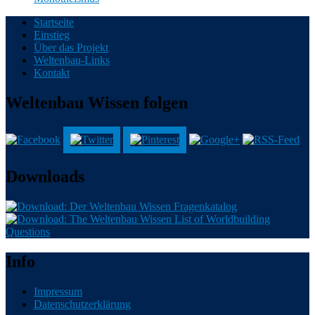
Startseite
Einstieg
Alles über Weltenbau und Weltenbasteln.
Über das Projekt
Weltenbau-Links
Kontakt
Weltenbau Wissen folgen
Downloads
Info
Impressum
Datenschutzerklärung