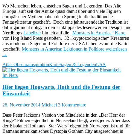
Wo Menschen leben, entstehen Sagen und Legenden. Das Alte
Europa läuft seit der Antike quasi damit über und viele Figuren
europäischer Mythen haben den Sprung in die traditionelle
Fantasyliteratur geschafft. Doch eine jahrtausendealte Tradition ist
dafür gar nicht nötig: In den Linktipps des lesenswerten Design- und
Nerdblogs
Labelizer
bin ich auf die
„Monsters in America“ Karte
von Hog Island Press gestoßen. 32 „kryptozoologische“ Kreaturen
aus modernen Sagen und Folklore der USA haben es auf die Karte
geschafft.
Monsters in America: Lektionen in Folklore
weiterlesen
→
Atlas Obscura
inspiration
Karte
Sagen & Legenden
USA
Im Netz
Hier liegen Hogwarts, Hoth und die Festung der
Einsamkeit
26. November 2014
Michael
3 Kommentare
Dass Peter Jacksons Version von Mittelerde in den „Der Herr der
Ringe“ Filmen eigentlich in Neuseeland liegt, weiß jeder. Aber dass
der Eisplanet Hoth aus „Star Wars“ eigentlich Norwegen ist und für
Batmans amerikanisches Dystopia Gotham City ausgerechnet in