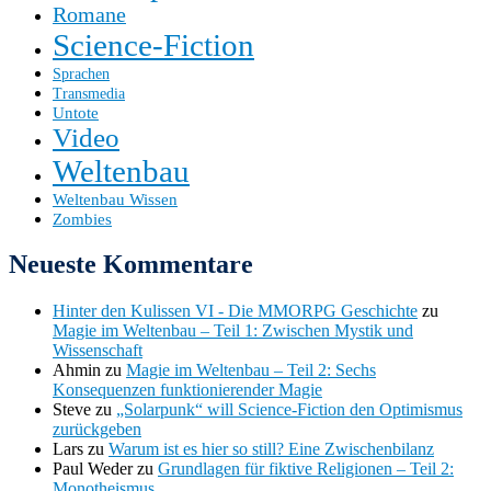
Romane
Science-Fiction
Sprachen
Transmedia
Untote
Video
Weltenbau
Weltenbau Wissen
Zombies
Neueste Kommentare
Hinter den Kulissen VI - Die MMORPG Geschichte
zu
Magie im Weltenbau – Teil 1: Zwischen Mystik und
Wissenschaft
Ahmin
zu
Magie im Weltenbau – Teil 2: Sechs
Konsequenzen funktionierender Magie
Steve
zu
„Solarpunk“ will Science-Fiction den Optimismus
zurückgeben
Lars
zu
Warum ist es hier so still? Eine Zwischenbilanz
Paul Weder
zu
Grundlagen für fiktive Religionen – Teil 2:
Monotheismus