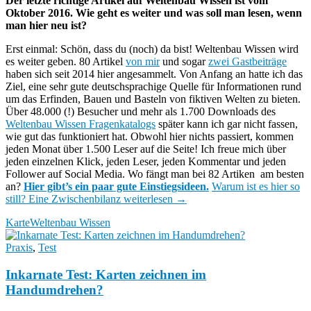
Der letzte richtige Artikel auf Weltenbau Wissen ist vom
Oktober 2016. Wie geht es weiter und was soll man lesen, wenn
man hier neu ist?
Erst einmal: Schön, dass du (noch) da bist! Weltenbau Wissen wird
es weiter geben. 80 Artikel
von mir
und sogar
zwei Gastbeiträge
haben sich seit 2014 hier angesammelt. Von Anfang an hatte ich das
Ziel, eine sehr gute deutschsprachige Quelle für Informationen rund
um das Erfinden, Bauen und Basteln von fiktiven Welten zu bieten.
Über 48.000 (!) Besucher und mehr als 1.700 Downloads des
Weltenbau Wissen Fragenkatalogs
später kann ich gar nicht fassen,
wie gut das funktioniert hat. Obwohl hier nichts passiert, kommen
jeden Monat über 1.500 Leser auf die Seite! Ich freue mich über
jeden einzelnen Klick, jeden Leser, jeden Kommentar und jeden
Follower auf Social Media. Wo fängt man bei 82 Artiken am besten
an?
Hier gibt’s ein paar gute Einstiegsideen.
Warum ist es hier so
still? Eine Zwischenbilanz
weiterlesen
→
Karte
Weltenbau Wissen
Praxis
,
Test
Inkarnate Test: Karten zeichnen im
Handumdrehen?