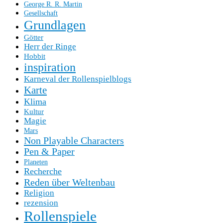
George R. R. Martin
Gesellschaft
Grundlagen
Götter
Herr der Ringe
Hobbit
inspiration
Karneval der Rollenspielblogs
Karte
Klima
Kultur
Magie
Mars
Non Playable Characters
Pen & Paper
Planeten
Recherche
Reden über Weltenbau
Religion
rezension
Rollenspiele