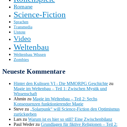
Romane
Science-Fiction
Sprachen
Transmedia
Untote
Video
Weltenbau
Weltenbau Wissen
Zombies
Neueste Kommentare
Hinter den Kulissen VI - Die MMORPG Geschichte
zu
Magie im Weltenbau – Teil 1: Zwischen Mystik und
Wissenschaft
Ahmin
zu
Magie im Weltenbau – Teil 2: Sechs
Konsequenzen funktionierender Magie
Steve
zu
„Solarpunk“ will Science-Fiction den Optimismus
zurückgeben
Lars
zu
Warum ist es hier so still? Eine Zwischenbilanz
Paul Weder
zu
Grundlagen für fiktive Religionen – Teil 2: