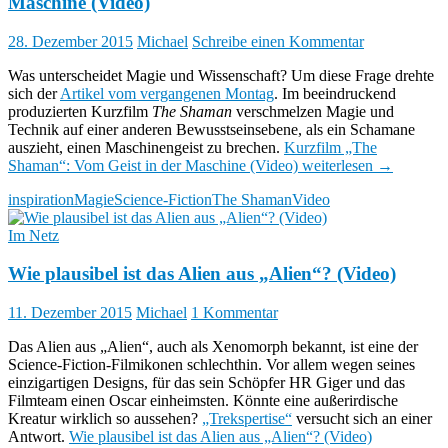
Maschine (Video)
28. Dezember 2015
Michael
Schreibe einen Kommentar
Was unterscheidet Magie und Wissenschaft? Um diese Frage drehte
sich der
Artikel vom vergangenen Montag
. Im beeindruckend
produzierten Kurzfilm
The Shaman
verschmelzen Magie und
Technik auf einer anderen Bewusstseinsebene, als ein Schamane
auszieht, einen Maschinengeist zu brechen.
Kurzfilm „The
Shaman“: Vom Geist in der Maschine (Video)
weiterlesen
→
inspiration
Magie
Science-Fiction
The Shaman
Video
Im Netz
Wie plausibel ist das Alien aus „Alien“? (Video)
11. Dezember 2015
Michael
1 Kommentar
Das Alien aus „Alien“, auch als Xenomorph bekannt, ist eine der
Science-Fiction-Filmikonen schlechthin. Vor allem wegen seines
einzigartigen Designs, für das sein Schöpfer HR Giger und das
Filmteam einen Oscar einheimsten. Könnte eine außerirdische
Kreatur wirklich so aussehen?
„Trekspertise“
versucht sich an einer
Antwort.
Wie plausibel ist das Alien aus „Alien“? (Video)