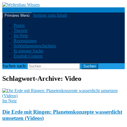
Suchen
Springe zum Inhalt
Primäres Menü
Weltenbau Wissen
Praxis
Theorie
Im Netz
Rezensionen
Schöpfungsgeschichten
In eigener Sache
English Content
Suchen nach:
Schlagwort-Archive: Video
Im Netz
Die Erde mit Ringen: Planetenkonzepte wasserdicht
umsetzen (Videos)