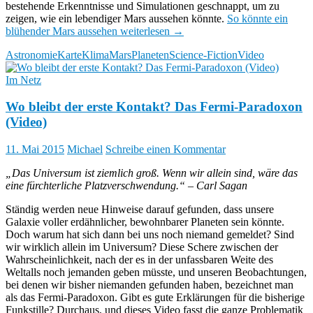
bestehende Erkenntnisse und Simulationen geschnappt, um zu
zeigen, wie ein lebendiger Mars aussehen könnte.
So könnte ein
blühender Mars aussehen
weiterlesen
→
Astronomie
Karte
Klima
Mars
Planeten
Science-Fiction
Video
Im Netz
Wo bleibt der erste Kontakt? Das Fermi-Paradoxon
(Video)
11. Mai 2015
Michael
Schreibe einen Kommentar
„Das Universum ist ziemlich groß. Wenn wir allein sind, wäre das
eine fürchterliche Platzverschwendung.“ – Carl Sagan
Ständig werden neue Hinweise darauf gefunden, dass unsere
Galaxie voller erdähnlicher, bewohnbarer Planeten sein könnte.
Doch warum hat sich dann bei uns noch niemand gemeldet? Sind
wir wirklich allein im Universum? Diese Schere zwischen der
Wahrscheinlichkeit, nach der es in der unfassbaren Weite des
Weltalls noch jemanden geben müsste, und unseren Beobachtungen,
bei denen wir bisher niemanden gefunden haben, bezeichnet man
als das Fermi-Paradoxon. Gibt es gute Erklärungen für die bisherige
Funkstille? Durchaus, und dieses Video fasst die ganze Problematik