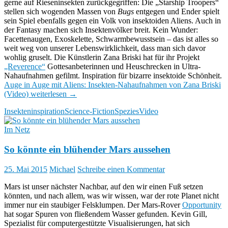
gerne auf Rieseninsekten zurückgegriffen: Die „Starship Troopers“
stellen sich wogenden Massen von
Bugs
entgegen und Ender spielt
sein Spiel ebenfalls gegen ein Volk von insektoiden Aliens. Auch in
der Fantasy machen sich Insektenvölker breit. Kein Wunder:
Facettenaugen, Exoskelette, Schwarmbewusstsein – das ist alles so
weit weg von unserer Lebenswirklichkeit, dass man sich davor
wohlig gruselt. Die Künstlerin Zana Briski hat für ihr Projekt
„Reverence“
Gottesanbeterinnen und Heuschrecken in Ultra-
Nahaufnahmen gefilmt. Inspiration für bizarre insektoide Schönheit.
Auge in Auge mit Aliens: Insekten-Nahaufnahmen von Zana Briski
(Video)
weiterlesen
→
Insekten
inspiration
Science-Fiction
Spezies
Video
Im Netz
So könnte ein blühender Mars aussehen
25. Mai 2015
Michael
Schreibe einen Kommentar
Mars ist unser nächster Nachbar, auf den wir einen Fuß setzen
könnten, und nach allem, was wir wissen, war der rote Planet nicht
immer nur ein staubiger Felsklumpen. Der Mars-Rover
Opportunity
hat sogar Spuren von fließendem Wasser gefunden. Kevin Gill,
Spezialist für computergestützte Visualisierungen, hat sich