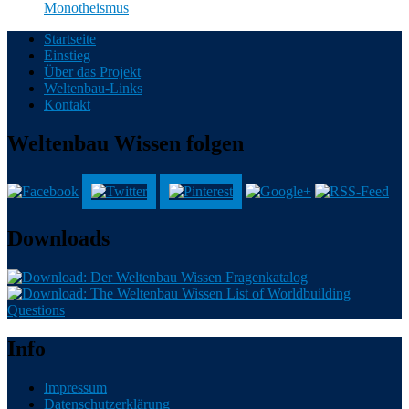
Monotheismus
Startseite
Einstieg
Alles über Weltenbau und Weltenbasteln.
Über das Projekt
Weltenbau-Links
Kontakt
Weltenbau Wissen folgen
Downloads
Info
Impressum
Datenschutzerklärung