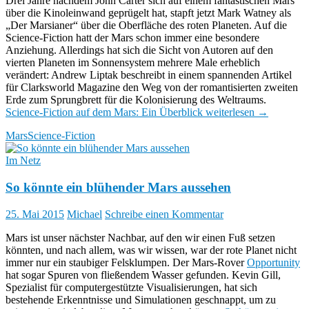
Drei Jahre nachdem John Carter sich auf einem fantastischen Mars
über die Kinoleinwand geprügelt hat, stapft jetzt Mark Watney als
„Der Marsianer“ über die Oberfläche des roten Planeten. Auf die
Science-Fiction hatt der Mars schon immer eine besondere
Anziehung. Allerdings hat sich die Sicht von Autoren auf den
vierten Planeten im Sonnensystem mehrere Male erheblich
verändert: Andrew Liptak beschreibt in einem spannenden Artikel
für Clarksworld Magazine den Weg von der romantisierten zweiten
Erde zum Sprungbrett für die Kolonisierung des Weltraums.
Science-Fiction auf dem Mars: Ein Überblick
weiterlesen
→
Mars
Science-Fiction
Im Netz
So könnte ein blühender Mars aussehen
25. Mai 2015
Michael
Schreibe einen Kommentar
Mars ist unser nächster Nachbar, auf den wir einen Fuß setzen
könnten, und nach allem, was wir wissen, war der rote Planet nicht
immer nur ein staubiger Felsklumpen. Der Mars-Rover
Opportunity
hat sogar Spuren von fließendem Wasser gefunden. Kevin Gill,
Spezialist für computergestützte Visualisierungen, hat sich
bestehende Erkenntnisse und Simulationen geschnappt, um zu