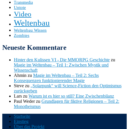
Transmedia
Untote
Video
Weltenbau
Weltenbau Wissen
Zombies
Neueste Kommentare
Hinter den Kulissen VI - Die MMORPG Geschichte
zu
Magie im Weltenbau – Teil 1: Zwischen Mystik und
Wissenschaft
Ahmin
zu
Magie im Weltenbau – Teil 2: Sechs
Konsequenzen funktionierender Magie
Steve
zu
„Solarpunk“ will Science-Fiction den Optimismus
zurückgeben
Lars
zu
Warum ist es hier so still? Eine Zwischenbilanz
Paul Weder
zu
Grundlagen für fiktive Religionen – Teil 2:
Monotheismus
Startseite
Einstieg
Alles über Weltenbau und Weltenbasteln.
Über das Projekt