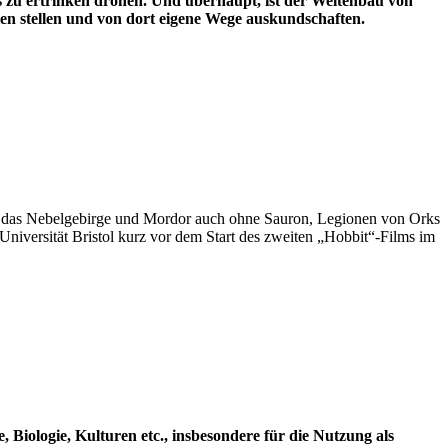
ees zu ertrinken drohen. Und überhaupt, ist der Weltenbau von
ien stellen und von dort eigene Wege auskundschaften.
d das Nebelgebirge und Mordor auch ohne Sauron, Legionen von Orks
 Universität Bristol kurz vor dem Start des zweiten „Hobbit“-Films im
, Biologie, Kulturen etc., insbesondere für die Nutzung als