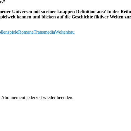
c.“
euer Universen mit so einer knappen Definition aus? In der Rei
pielwelt kennen und blicken auf die Geschichte fiktiver Welten zu
llenspiele
Romane
Transmedia
Weltenbau
s Abonnement jederzeit wieder beenden.