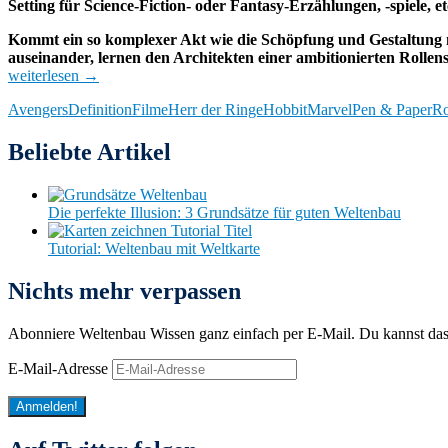
Setting für Science-Fiction- oder Fantasy-Erzählungen, -spiele, et
Kommt ein so komplexer Akt wie die Schöpfung und Gestaltung n
auseinander, lernen den Architekten einer ambitionierten Rollens
weiterlesen
→
Avengers
Definition
Filme
Herr der Ringe
Hobbit
Marvel
Pen & Paper
Ro
Beliebte Artikel
Die perfekte Illusion: 3 Grundsätze für guten Weltenbau
Tutorial: Weltenbau mit Weltkarte
Nichts mehr verpassen
Abonniere Weltenbau Wissen ganz einfach per E-Mail. Du kannst da
E-Mail-Adresse
Anmelden!