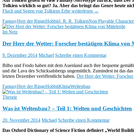
Auf Tolkien gehen so viele Fantasy-Stereotype zurück, dass
Der 
Tolkien wirklich so gut? Ja. Aber das bringt das Genre heute ni
Fluch und Segen von Tolkiens Erbe
weiterlesen
→
Fantasy
Herr der Ringe
Hobbit
J. R. R. Tolkien
Non Playable Character
Im Netz
Der Herr der Wetter: Forscher bestätigen Klima von M
9. Dezember 2014
Michael
Schreibe einen Kommentar
Bilbo und Frodo haben mit dem Auenland auch ihre bequeme gemäßig
und die Lava des Schicksalsbergs ungemütlich. Zumindest ist das das 
letzten Dezember veröffentlicht haben.
Der Herr der Wetter: Forscher
Fantasy
Herr der Ringe
Hobbit
Klima
Weltenbau
Theorie
Was ist Weltenbau? – Teil 1: Welten und Geschichten
20. November 2014
Michael
Schreibe einen Kommentar
Das Oxford Dictionary of Science Fiction definiert „World Buildi