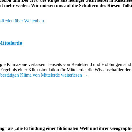
Hobbit
und
Der
Herr der Ringe
aus heutiger Sicht selbst in Klisch
cht mehr weiter: Wir müssen uns auf die Schultern des Riesen Tolk
s
Reden über Weltenbau
ittelerde
te Klimazone verlassen: Jenseits von Beutelsend und Hobbingen sin
Ergebnis einer Klimasimulation für Mittelerde, die Wissenschaftler der
 bestätigen Klima von Mittelerde
weiterlesen
→
ng“ als „die Erfindung einer fiktionalen Welt und ihrer Geographie