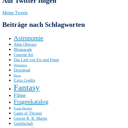
Auf Twitter folgen
Meine Tweets
Beiträge nach Schlagworten
Astronomie
Atlas Obscura
Blogparade
Concept Art
Das Lied von Eis und Feuer
Definition
Download
Dune
Extra Credits
Fantasy
Filme
Fragenkatalog
Frank Herbert
Game of Thrones
George R. R. Martin
Gesellschaft