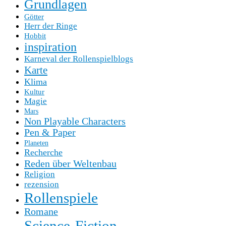
Grundlagen
Götter
Herr der Ringe
Hobbit
inspiration
Karneval der Rollenspielblogs
Karte
Klima
Kultur
Magie
Mars
Non Playable Characters
Pen & Paper
Planeten
Recherche
Reden über Weltenbau
Religion
rezension
Rollenspiele
Romane
Science-Fiction