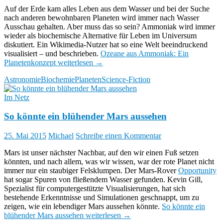
Auf der Erde kam alles Leben aus dem Wasser und bei der Suche
nach anderen bewohnbaren Planeten wird immer nach Wasser
Ausschau gehalten. Aber muss das so sein? Ammoniak wird immer
wieder als biochemische Alternative für Leben im Universum
diskutiert. Ein Wikimedia-Nutzer hat so eine Welt beeindruckend
visualisiert – und beschrieben.
Ozeane aus Ammoniak: Ein
Planetenkonzept
weiterlesen
→
Astronomie
Biochemie
Planeten
Science-Fiction
Im Netz
So könnte ein blühender Mars aussehen
25. Mai 2015
Michael
Schreibe einen Kommentar
Mars ist unser nächster Nachbar, auf den wir einen Fuß setzen
könnten, und nach allem, was wir wissen, war der rote Planet nicht
immer nur ein staubiger Felsklumpen. Der Mars-Rover
Opportunity
hat sogar Spuren von fließendem Wasser gefunden. Kevin Gill,
Spezialist für computergestützte Visualisierungen, hat sich
bestehende Erkenntnisse und Simulationen geschnappt, um zu
zeigen, wie ein lebendiger Mars aussehen könnte.
So könnte ein
blühender Mars aussehen
weiterlesen
→