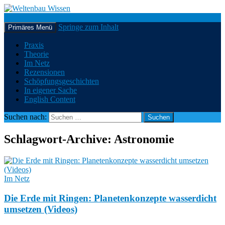
Suchen
Springe zum Inhalt
Primäres Menü
Weltenbau Wissen
Praxis
Theorie
Im Netz
Rezensionen
Schöpfungsgeschichten
In eigener Sache
English Content
Suchen nach:
Schlagwort-Archive: Astronomie
Im Netz
Die Erde mit Ringen: Planetenkonzepte wasserdicht
umsetzen (Videos)