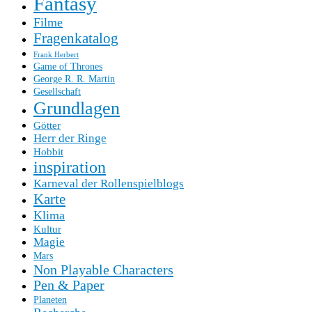
Fantasy
Filme
Fragenkatalog
Frank Herbert
Game of Thrones
George R. R. Martin
Gesellschaft
Grundlagen
Götter
Herr der Ringe
Hobbit
inspiration
Karneval der Rollenspielblogs
Karte
Klima
Kultur
Magie
Mars
Non Playable Characters
Pen & Paper
Planeten