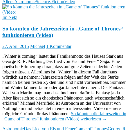
Aliens
Astronomie
Science-Fiction
Video
Im Netz
So könnten die Jahreszeiten in „Game of Thrones“
funktionieren (Video)
27. April 2015
Michael
1 Kommentar
„Winter is coming“ lautet das Familienmotto des Hauses Stark aus
George R. R. Martins „Das Lied von Eis und Feuer“ Saga. Eine
poetische Erinnerung daran, dass auf gute Zeiten schlechte Zeiten
folgen müssen. Allerdings ist „Winter“ in diesem Fall durchaus
wörtlich zu nehmen: Jahreszeiten folgen auf der Welt der Starks
nämlich keinen festen Zyklen und sind nicht vorhersehbar. Sommer
und Winter können Jahre oder gar Jahrzehnte dauern. Der Fantasy-
Welt von Martin mag man das abnehmen, dafür ist Fantasy ja da.
Aber lässt sich so ein chaotisches Phänomen auch wissenschaftlich
erklären? Michael Merrifield ist Astronom an der Universität von
Nottingham und betrachtet in einem interessanten Video mehrere
mögliche Gründe für das Phänomen.
So könnten die Jahreszeiten in
„Game of Thrones“ funktionieren (Video)
weiterlesen
→
Astronomie
Das Lied von Eis und Feuer
Game of Thrones
George R.