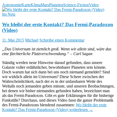
Astronomie
Karte
Klima
Mars
Planeten
Science-Fiction
Video
Im Netz
Wo bleibt der erste Kontakt? Das Fermi-Paradoxon
(Video)
11. Mai 2015
Michael
Schreibe einen Kommentar
„Das Universum ist ziemlich groß. Wenn wir allein sind, wäre das
eine fürchterliche Platzverschwendung.“ – Carl Sagan
Ständig werden neue Hinweise darauf gefunden, dass unsere
Galaxie voller erdähnlicher, bewohnbarer Planeten sein könnte.
Doch warum hat sich dann bei uns noch niemand gemeldet? Sind
wir wirklich allein im Universum? Diese Schere zwischen der
Wahrscheinlichkeit, nach der es in der unfassbaren Weite des
Weltalls noch jemanden geben müsste, und unseren Beobachtungen,
bei denen wir bisher niemanden gefunden haben, bezeichnet man
als das Fermi-Paradoxon. Gibt es gute Erklärungen für die bisherige
Funkstille? Durchaus, und dieses Video fasst die ganze Problematik
des Fermi-Paradoxons blendend zusammen:
Wo bleibt der erste
Kontakt? Das Fermi-Paradoxon (Video)
weiterlesen
→